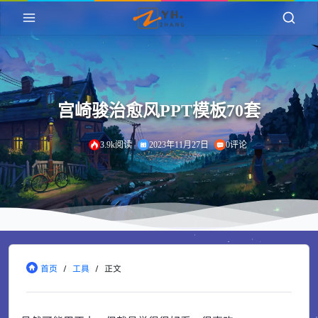
宫崎骏治愈风PPT模板70套
3.9k阅读
2023年11月27日
0评论
首页
/
工具
/
正文